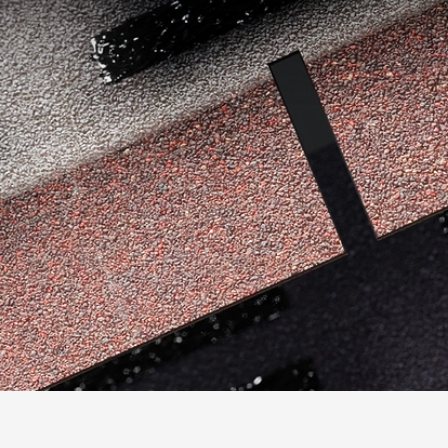
Фасадные панели
Фасадная плитка
Комплектующие для фасадов
Пленки и мембраны
Мягкая кровля
Однослойная черепица
Ламинированная черепица
Комплектующие к кровле
Кровельная вентиляция
Водостоки