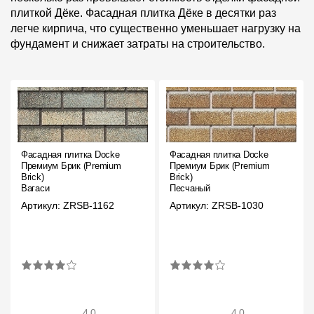
Где купить?
плиткой Дёке. Фасадная плитка Дёке в десятки раз
легче кирпича, что существенно уменьшает нагрузку на
фундамент и снижает затраты на строительство.
Республика Коми
Контакты
8 800 100 71 45
site@docke.ru
Фасадная плитка Docke
Фасадная плитка Docke
Премиум Брик (Premium
Премиум Брик (Premium
Адрес
Brick)
Brick)
Вагаси
Песчаный
125212, Россия, Москва, Головинское ш., д. 5, стр. 1
(БЦ
Артикул: ZRSB-1162
Артикул: ZRSB-1030
"Водный")
Режим работы
Пн-Пт - 10-19
Сб-Вс - выходной
4.0
4.0