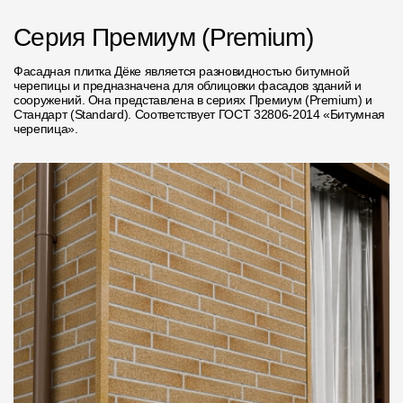
Пластиковые водосточные системы
Серия Премиум (Premium)
Металлические водосточные системы
Фасадная плитка Дёке является разновидностью битумной
Водосборник
черепицы и предназначена для облицовки фасадов зданий и
сооружений. Она представлена в сериях Премиум (Premium) и
Стандарт (Standard). Соответствует ГОСТ 32806-2014 «Битумная
Чердачные лестницы
черепица».
Документация
Документация
Инструкции по монтажу
Технические листы
Рекламные материалы
Сертификаты
Гарантии