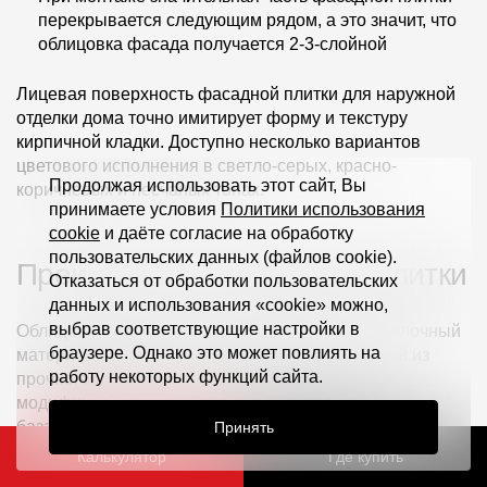
перекрывается следующим рядом, а это значит, что
облицовка фасада получается 2-3-слойной
Лицевая поверхность фасадной плитки для наружной
отделки дома точно имитирует форму и текстуру
кирпичной кладки. Доступно несколько вариантов
цветового исполнения в светло-серых, красно-
Продолжая использовать этот сайт, Вы
коричневых и песчаных тонах.
принимаете условия
Политики использования
cookie
и даёте согласие на обработку
пользовательских данных (файлов cookie).
Преимущества фасадной плитки
Отказаться от обработки пользовательских
данных и использования «cookie» можно,
выбрав соответствующие настройки в
Облицовочная плитка для фасада дома — отделочный
браузере. Однако это может повлиять на
материал премиального уровня, изготовленный из
работу некоторых функций сайта.
прочного стеклохолста, высококачественного
модифицированного битума и натуральной
базальтовой крошки. Поэтому она:
Принять
Калькулятор
Где купить
отличается высокой прочностью, устойчивостью к