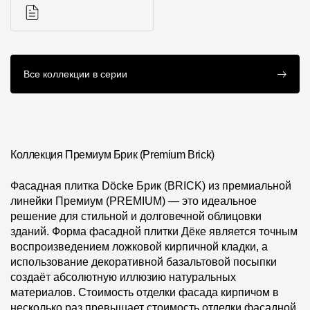
О компании
Контакты
Инструкции
Все коллекции в серии
Контроль качества кровли
Качество фасадов
Награды
Коллекция Премиум Брик (Premium Brick)
Отправка рекламации
Предложения по сотрудничеству
Фасадная плитка Döcke Брик (BRICK) из премиальной
линейки Премиум (PREMIUM) — это идеальное
Вакансии
решение для стильной и долговечной облицовки
зданий. Форма фасадной плитки Дёке является точным
B2B
воспроизведением ложковой кирпичной кладки, а
Отзывы
использование декоративной базальтовой посыпки
создаёт абсолютную иллюзию натуральных
материалов. Стоимость отделки фасада кирпичом в
несколько раз превышает стоимость отделки фасадной